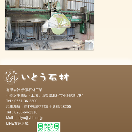
有限会社 伊藤石材工業
小淵沢事務所・工場：山梨県北杜市小淵沢町797
Tel：0551-36-2300
境事務所：長野県諏訪郡富士見町境8205
Tel：0266-64-2316
Mail: i_isiya@ybb.ne.jp
LINE友達追加: