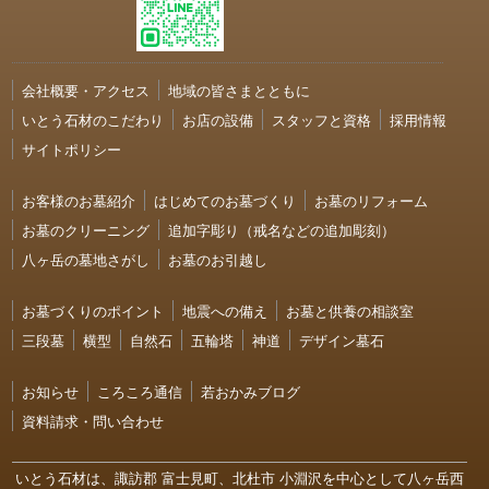
会社概要・アクセス
地域の皆さまとともに
いとう石材のこだわり
お店の設備
スタッフと資格
採用情報
サイトポリシー
お客様のお墓紹介
はじめてのお墓づくり
お墓のリフォーム
お墓のクリーニング
追加字彫り（戒名などの追加彫刻）
八ヶ岳の墓地さがし
お墓のお引越し
お墓づくりのポイント
地震への備え
お墓と供養の相談室
三段墓
横型
自然石
五輪塔
神道
デザイン墓石
お知らせ
ころころ通信
若おかみブログ
資料請求・問い合わせ
いとう石材は、諏訪郡 富士見町、北杜市 小淵沢を中心として八ヶ岳西