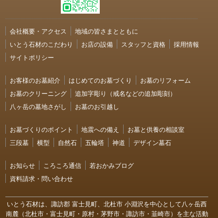
会社概要・アクセス
地域の皆さまとともに
いとう石材のこだわり
お店の設備
スタッフと資格
採用情報
サイトポリシー
お客様のお墓紹介
はじめてのお墓づくり
お墓のリフォーム
お墓のクリーニング
追加字彫り（戒名などの追加彫刻）
八ヶ岳の墓地さがし
お墓のお引越し
お墓づくりのポイント
地震への備え
お墓と供養の相談室
三段墓
横型
自然石
五輪塔
神道
デザイン墓石
お知らせ
ころころ通信
若おかみブログ
資料請求・問い合わせ
いとう石材は、諏訪郡 富士見町、北杜市 小淵沢を中心として八ヶ岳西
南麓（北杜市・富士見町・原村・茅野市・諏訪市・韮崎市）を
主な活動