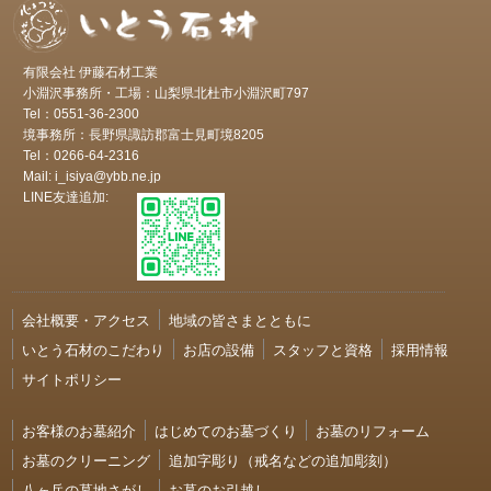
有限会社 伊藤石材工業
小淵沢事務所・工場：山梨県北杜市小淵沢町797
Tel：0551-36-2300
境事務所：長野県諏訪郡富士見町境8205
Tel：0266-64-2316
Mail: i_isiya@ybb.ne.jp
LINE友達追加:
会社概要・アクセス
地域の皆さまとともに
いとう石材のこだわり
お店の設備
スタッフと資格
採用情報
サイトポリシー
お客様のお墓紹介
はじめてのお墓づくり
お墓のリフォーム
お墓のクリーニング
追加字彫り（戒名などの追加彫刻）
八ヶ岳の墓地さがし
お墓のお引越し