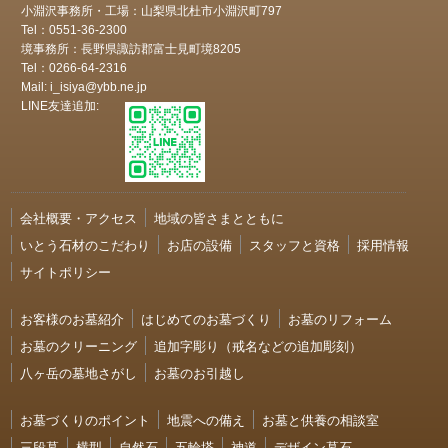
小淵沢事務所・工場：山梨県北杜市小淵沢町797
Tel：0551-36-2300
境事務所：長野県諏訪郡富士見町境8205
Tel：0266-64-2316
Mail: i_isiya@ybb.ne.jp
LINE友達追加:
会社概要・アクセス
地域の皆さまとともに
いとう石材のこだわり
お店の設備
スタッフと資格
採用情報
サイトポリシー
お客様のお墓紹介
はじめてのお墓づくり
お墓のリフォーム
お墓のクリーニング
追加字彫り（戒名などの追加彫刻）
八ヶ岳の墓地さがし
お墓のお引越し
お墓づくりのポイント
地震への備え
お墓と供養の相談室
三段墓
横型
自然石
五輪塔
神道
デザイン墓石