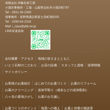
有限会社 伊藤石材工業
小淵沢事務所・工場：山梨県北杜市小淵沢町797
Tel：0551-36-2300
境事務所：長野県諏訪郡富士見町境8205
Tel：0266-64-2316
Mail: i_isiya@ybb.ne.jp
LINE友達追加:
会社概要・アクセス
地域の皆さまとともに
いとう石材のこだわり
お店の設備
スタッフと資格
採用情報
サイトポリシー
お客様のお墓紹介
はじめてのお墓づくり
お墓のリフォーム
お墓のクリーニング
追加字彫り（戒名などの追加彫刻）
八ヶ岳の墓地さがし
お墓のお引越し
お墓づくりのポイント
地震への備え
お墓と供養の相談室