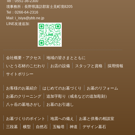
Tel：0551-36-2300
境事務所：長野県諏訪郡富士見町境8205
Tel：0266-64-2316
Mail: i_isiya@ybb.ne.jp
LINE友達追加:
会社概要・アクセス
地域の皆さまとともに
いとう石材のこだわり
お店の設備
スタッフと資格
採用情報
サイトポリシー
お客様のお墓紹介
はじめてのお墓づくり
お墓のリフォーム
お墓のクリーニング
追加字彫り（戒名などの追加彫刻）
八ヶ岳の墓地さがし
お墓のお引越し
お墓づくりのポイント
地震への備え
お墓と供養の相談室
三段墓
横型
自然石
五輪塔
神道
デザイン墓石