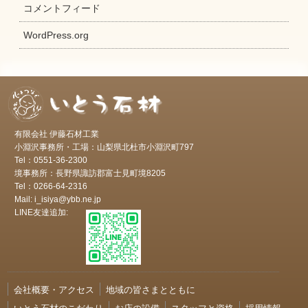
コメントフィード
WordPress.org
有限会社 伊藤石材工業
小淵沢事務所・工場：山梨県北杜市小淵沢町797
Tel：0551-36-2300
境事務所：長野県諏訪郡富士見町境8205
Tel：0266-64-2316
Mail: i_isiya@ybb.ne.jp
LINE友達追加:
会社概要・アクセス
地域の皆さまとともに
いとう石材のこだわり
お店の設備
スタッフと資格
採用情報