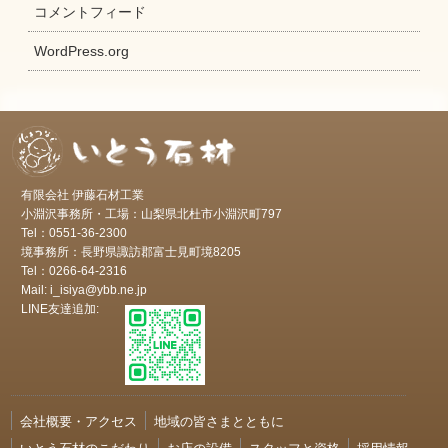
コメントフィード
WordPress.org
有限会社 伊藤石材工業
小淵沢事務所・工場：山梨県北杜市小淵沢町797
Tel：0551-36-2300
境事務所：長野県諏訪郡富士見町境8205
Tel：0266-64-2316
Mail: i_isiya@ybb.ne.jp
LINE友達追加:
会社概要・アクセス
地域の皆さまとともに
いとう石材のこだわり
お店の設備
スタッフと資格
採用情報