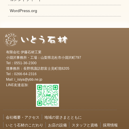
WordPress.org
有限会社 伊藤石材工業
小淵沢事務所・工場：山梨県北杜市小淵沢町797
Tel：0551-36-2300
境事務所：長野県諏訪郡富士見町境8205
Tel：0266-64-2316
Mail: i_isiya@ybb.ne.jp
LINE友達追加:
会社概要・アクセス
地域の皆さまとともに
いとう石材のこだわり
お店の設備
スタッフと資格
採用情報