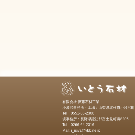
有限会社 伊藤石材工業
小淵沢事務所・工場：山梨県北杜市小淵沢町7
Tel：0551-36-2300
境事務所：長野県諏訪郡富士見町境8205
Tel：0266-64-2316
Mail: i_isiya@ybb.ne.jp