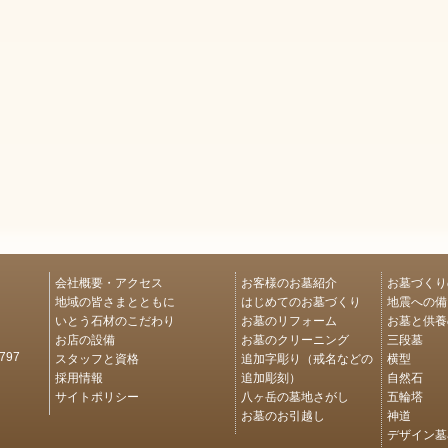
会社概要・アクセス
お客様のお墓紹介
お墓づくり
地域の皆さまとともに
はじめてのお墓づくり
地震への備
いとう石材のこだわり
お墓のリフォーム
お墓と供養
お店の設備
お墓のクリーニング
三段墓
スタッフと資格
追加字彫り（戒名などの
横型
97
採用情報
追加彫刻）
自然石
サイトポリシー
八ヶ岳の墓地さがし
五輪塔
お墓のお引越し
神道
デザイン墓