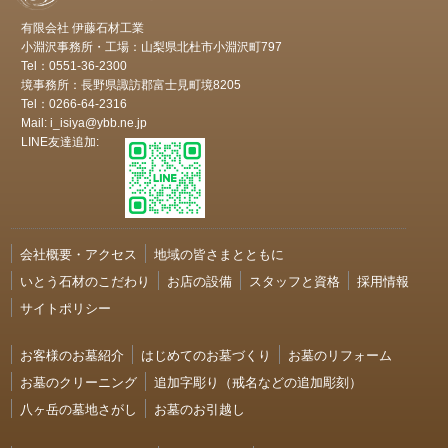
有限会社 伊藤石材工業
小淵沢事務所・工場：山梨県北杜市小淵沢町797
Tel：0551-36-2300
境事務所：長野県諏訪郡富士見町境8205
Tel：0266-64-2316
Mail: i_isiya@ybb.ne.jp
LINE友達追加:
会社概要・アクセス
地域の皆さまとともに
いとう石材のこだわり
お店の設備
スタッフと資格
採用情報
サイトポリシー
お客様のお墓紹介
はじめてのお墓づくり
お墓のリフォーム
お墓のクリーニング
追加字彫り（戒名などの追加彫刻）
八ヶ岳の墓地さがし
お墓のお引越し