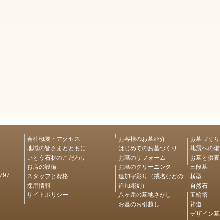
会社概要・アクセス
お客様のお墓紹介
お墓づくり
地域の皆さまとともに
はじめてのお墓づくり
地震への備
いとう石材のこだわり
お墓のリフォーム
お墓と供養
お店の設備
お墓のクリーニング
三段墓
スタッフと資格
追加字彫り（戒名などの
横型
97
採用情報
追加彫刻）
自然石
サイトポリシー
八ヶ岳の墓地さがし
五輪塔
お墓のお引越し
神道
デザイン墓