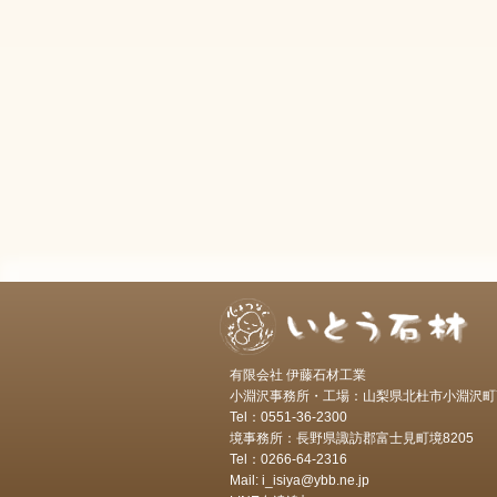
有限会社 伊藤石材工業
小淵沢事務所・工場：山梨県北杜市小淵沢町7
Tel：0551-36-2300
境事務所：長野県諏訪郡富士見町境8205
Tel：0266-64-2316
Mail: i_isiya@ybb.ne.jp