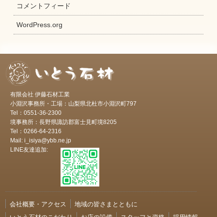
コメントフィード
WordPress.org
有限会社 伊藤石材工業
小淵沢事務所・工場：山梨県北杜市小淵沢町797
Tel：0551-36-2300
境事務所：長野県諏訪郡富士見町境8205
Tel：0266-64-2316
Mail: i_isiya@ybb.ne.jp
LINE友達追加:
会社概要・アクセス
地域の皆さまとともに
いとう石材のこだわり
お店の設備
スタッフと資格
採用情報