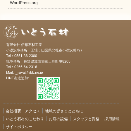
WordPress.org
有限会社 伊藤石材工業
小淵沢事務所・工場：山梨県北杜市小淵沢町797
Tel：0551-36-2300
境事務所：長野県諏訪郡富士見町境8205
Tel：0266-64-2316
Mail: i_isiya@ybb.ne.jp
LINE友達追加:
会社概要・アクセス
地域の皆さまとともに
いとう石材のこだわり
お店の設備
スタッフと資格
採用情報
サイトポリシー