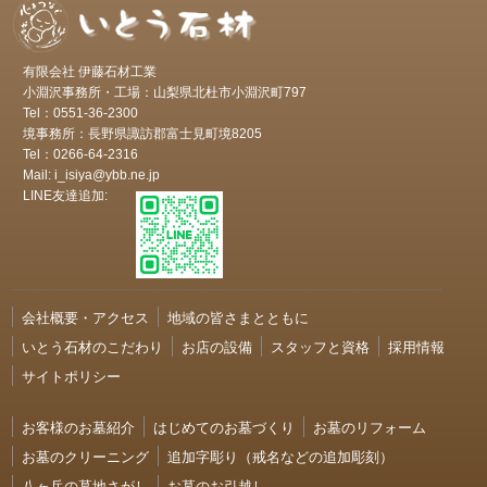
有限会社 伊藤石材工業
小淵沢事務所・工場：山梨県北杜市小淵沢町797
Tel：0551-36-2300
境事務所：長野県諏訪郡富士見町境8205
Tel：0266-64-2316
Mail: i_isiya@ybb.ne.jp
LINE友達追加:
会社概要・アクセス
地域の皆さまとともに
いとう石材のこだわり
お店の設備
スタッフと資格
採用情報
サイトポリシー
お客様のお墓紹介
はじめてのお墓づくり
お墓のリフォーム
お墓のクリーニング
追加字彫り（戒名などの追加彫刻）
八ヶ岳の墓地さがし
お墓のお引越し