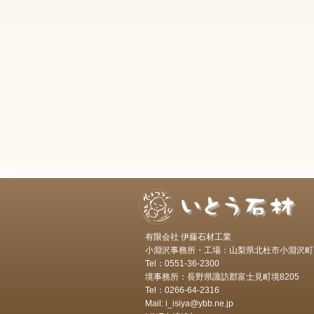
有限会社 伊藤石材工業
小淵沢事務所・工場：山梨県北杜市小淵沢町7
Tel：0551-36-2300
境事務所：長野県諏訪郡富士見町境8205
Tel：0266-64-2316
Mail: i_isiya@ybb.ne.jp