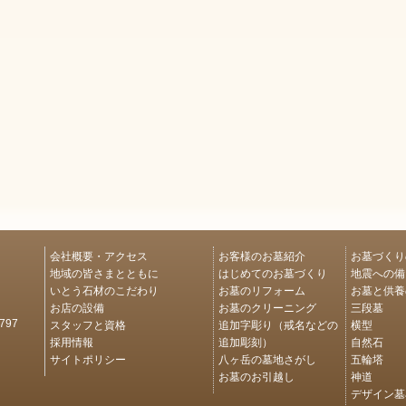
会社概要・アクセス
お客様のお墓紹介
お墓づくり
地域の皆さまとともに
はじめてのお墓づくり
地震への備
いとう石材のこだわり
お墓のリフォーム
お墓と供養
お店の設備
お墓のクリーニング
三段墓
スタッフと資格
追加字彫り（戒名などの
横型
97
採用情報
追加彫刻）
自然石
サイトポリシー
八ヶ岳の墓地さがし
五輪塔
お墓のお引越し
神道
デザイン墓