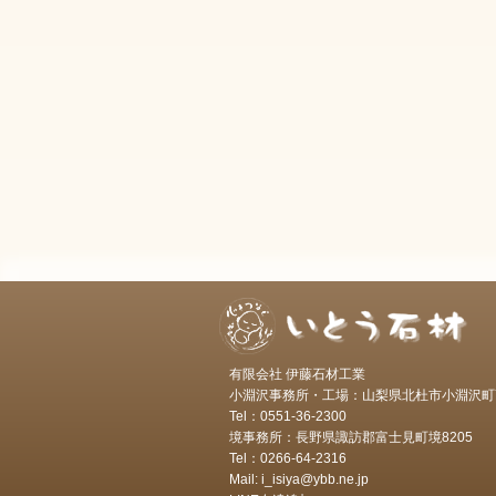
有限会社 伊藤石材工業
小淵沢事務所・工場：山梨県北杜市小淵沢町7
Tel：0551-36-2300
境事務所：長野県諏訪郡富士見町境8205
Tel：0266-64-2316
Mail: i_isiya@ybb.ne.jp