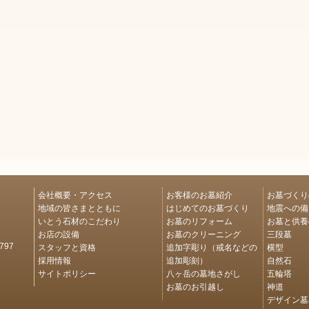
会社概要・アクセス
お客様のお墓紹介
お墓づくり
地域の皆さまとともに
はじめてのお墓づくり
地震への備
いとう石材のこだわり
お墓のリフォーム
お墓と供養
お店の設備
お墓のクリーニング
三段墓
スタッフと資格
追加字彫り（戒名などの
横型
97
採用情報
追加彫刻）
自然石
サイトポリシー
八ヶ岳の墓地さがし
五輪塔
お墓のお引越し
神道
デザイン墓