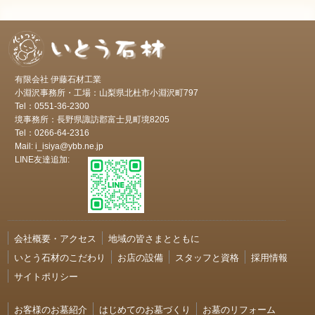
有限会社 伊藤石材工業
小淵沢事務所・工場：山梨県北杜市小淵沢町797
Tel：0551-36-2300
境事務所：長野県諏訪郡富士見町境8205
Tel：0266-64-2316
Mail: i_isiya@ybb.ne.jp
LINE友達追加:
会社概要・アクセス
地域の皆さまとともに
いとう石材のこだわり
お店の設備
スタッフと資格
採用情報
サイトポリシー
お客様のお墓紹介
はじめてのお墓づくり
お墓のリフォーム