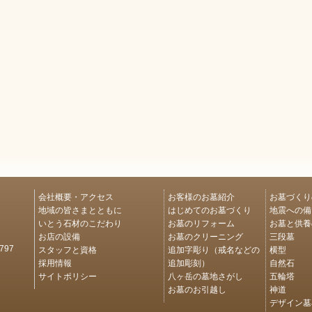
会社概要・アクセス
お客様のお墓紹介
お墓づくり
地域の皆さまとともに
はじめてのお墓づくり
地震への備
いとう石材のこだわり
お墓のリフォーム
お墓と供養
お店の設備
お墓のクリーニング
三段墓
スタッフと資格
追加字彫り（戒名などの
横型
97
採用情報
追加彫刻）
自然石
サイトポリシー
八ヶ岳の墓地さがし
五輪塔
お墓のお引越し
神道
デザイン墓