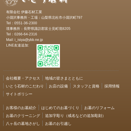
有限会社 伊藤石材工業
小淵沢事務所・工場：山梨県北杜市小淵沢町797
Tel：0551-36-2300
境事務所：長野県諏訪郡富士見町境8205
Tel：0266-64-2316
Mail: i_isiya@ybb.ne.jp
LINE友達追加:
会社概要・アクセス
地域の皆さまとともに
いとう石材のこだわり
お店の設備
スタッフと資格
採用情報
サイトポリシー
お客様のお墓紹介
はじめてのお墓づくり
お墓のリフォーム
お墓のクリーニング
追加字彫り（戒名などの追加彫刻）
八ヶ岳の墓地さがし
お墓のお引越し