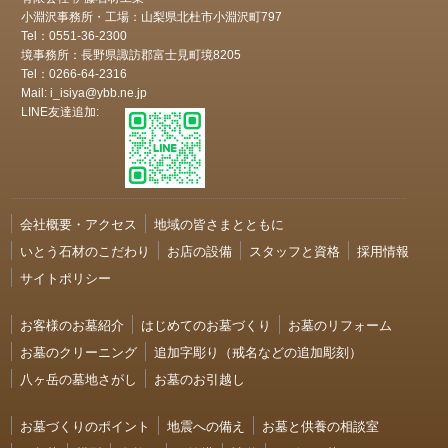
小淵沢事務所・工場：山梨県北杜市小淵沢町797
Tel：0551-36-2300
境事務所：長野県諏訪郡富士見町境8205
Tel：0266-64-2316
Mail: i_isiya@ybb.ne.jp
LINE友達追加:
会社概要・アクセス
地域の皆さまとともに
いとう石材のこだわり
お店の設備
スタッフと資格
採用情報
サイトポリシー
お客様のお墓紹介
はじめてのお墓づくり
お墓のリフォーム
お墓のクリーニング
追加字彫り（戒名などの追加彫刻）
八ヶ岳の墓地さがし
お墓のお引越し
お墓づくりのポイント
地震への備え
お墓と供養の相談室