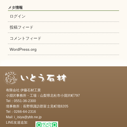
メタ情報
ログイン
投稿フィード
コメントフィード
WordPress.org
有限会社 伊藤石材工業
小淵沢事務所・工場：山梨県北杜市小淵沢町797
Tel：0551-36-2300
境事務所：長野県諏訪郡富士見町境8205
Tel：0266-64-2316
Mail: i_isiya@ybb.ne.jp
LINE友達追加: