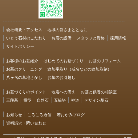
会社概要・アクセス
地域の皆さまとともに
いとう石材のこだわり
お店の設備
スタッフと資格
採用情報
サイトポリシー
お客様のお墓紹介
はじめてのお墓づくり
お墓のリフォーム
お墓のクリーニング
追加字彫り（戒名などの追加彫刻）
八ヶ岳の墓地さがし
お墓のお引越し
お墓づくりのポイント
地震への備え
お墓と供養の相談室
三段墓
横型
自然石
五輪塔
神道
デザイン墓石
お知らせ
ころころ通信
若おかみブログ
資料請求・問い合わせ