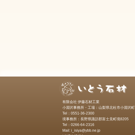
有限会社 伊藤石材工業
小淵沢事務所・工場：山梨県北杜市小淵沢町7
Tel：0551-36-2300
境事務所：長野県諏訪郡富士見町境8205
Tel：0266-64-2316
Mail: i_isiya@ybb.ne.jp