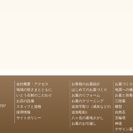
会社概要・アクセス
お客様のお墓紹介
お墓づくり
地域の皆さまとともに
はじめてのお墓づくり
地震への備
いとう石材のこだわり
お墓のリフォーム
お墓と供養
お店の設備
お墓のクリーニング
三段墓
スタッフと資格
追加字彫り（戒名などの
横型
97
採用情報
追加彫刻）
自然石
サイトポリシー
八ヶ岳の墓地さがし
五輪塔
お墓のお引越し
神道
デザイン墓