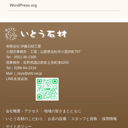
WordPress.org
有限会社 伊藤石材工業
小淵沢事務所・工場：山梨県北杜市小淵沢町797
Tel：0551-36-2300
境事務所：長野県諏訪郡富士見町境8205
Tel：0266-64-2316
Mail: i_isiya@ybb.ne.jp
LINE友達追加:
会社概要・アクセス
地域の皆さまとともに
いとう石材のこだわり
お店の設備
スタッフと資格
採用情報
サイトポリシー