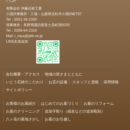
有限会社 伊藤石材工業
小淵沢事務所・工場：山梨県北杜市小淵沢町797
Tel：0551-36-2300
境事務所：長野県諏訪郡富士見町境8205
Tel：0266-64-2316
Mail: i_isiya@ybb.ne.jp
LINE友達追加:
会社概要・アクセス
地域の皆さまとともに
いとう石材のこだわり
お店の設備
スタッフと資格
採用情報
サイトポリシー
お客様のお墓紹介
はじめてのお墓づくり
お墓のリフォーム
お墓のクリーニング
追加字彫り（戒名などの追加彫刻）
八ヶ岳の墓地さがし
お墓のお引越し