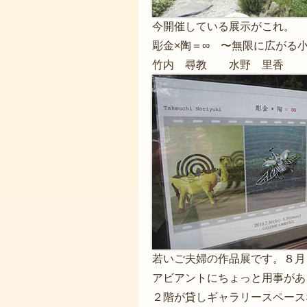
今開催している展示がこれ。
彫金×陶＝∞ 〜無限に広がる
竹内 尋教 水野 里香
若いご夫婦の作品展です。８月
アビアントにちょっと用事があ
２階が貸しギャラリースペース