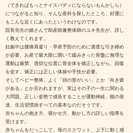
（できればもっとナイスバディにならないもんかしら）
につながると知り、そんな産科を探したところ、好運に
もこんな近くにあったというわけなのです。
院長先生の娘さんで助産師兼整体師のユキ先生が、詳し
く教えてくれます。
妊娠中は腰痛肩凝り・早産予防のために適度な引き締め
が必要、お産で最大限に開いて緩みきった骨盤に無理な
運動は厳禁、適切な位置に骨全体を矯正しながら、回復
を促す。矯正には正しい体操や手技が必要。
そしてベビー整体。よく「頭の形がいい」とか「向き癖
がある」とか言われますが、実はその子の一生に関わる
大問題。正しい姿勢で成長することが運動神経、能の発
達、生活習慣病すべての基本なのだそうです。
赤ちゃんの抱き方、寝かせ方、動かし方の詳しい指導を
受けます。
赤ちゃんをだっこして、母のスクワット。上下に動く感