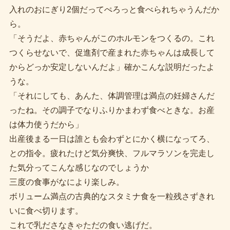
入れのおにぎり2個だってぺろっと食べられちゃうんだか
ら。
「そうだよ、赤ちゃんがこのホルモンをつくるの。これ
つくらせないで、促進剤で産まれた赤ちゃんは成長して
からどっか安定しないんだよ」確かこんな説明だったよ
うな。
「それにしても、あんた、体調管理は満点の妊婦さんだ
ったね。その調子でなりふりかまわず食べときな。お産
は体力使うだから」
出産後まる一日は誰とも会わずとにかく横になってろ、
との指令。疲れたけど気分爽快、フルマラソンを完走し
た気分ってこんな感じなのでしょうか
三度の食事がなにより楽しみ。
ボリューム満点の古典的なスタミナ食を一粒残さずきれ
いに食べ切ります。
これで乳ださなきゃただの食い逃げだ。