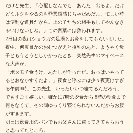
だけど先生、「心配しなんでも、あんた、出るよ。だけ
どミルクをやるのを罪悪感感じちゃだめだよ。忙しい時
は便利な道具だから。上の子たちの相手もしてやんなき
ゃいけないしね。」この言葉には救われます。
2日目の夜はショウガの足湯とお灸をしてもらいました。
夜中、何度目かのおむつがえと授乳のあと、ようやく母
子ともうとうとしかかったとき、突然先生のマイペース
な大声が。
「ボタモチ食うけ。あたしが作っただ。おっぱいやって
るとおなかすくだよ。」夜食と呼ぶには少々夜更けすぎ
る午前3時。この先生、いったいいつ寝てるんだろう。
でもすごく嬉しい。確かに7時の夕食から 8時の朝食まで
何もなくて、その間ゆっくり寝てられないんだからお腹
がすきます。
明日は夜食用のパンでもお父さんに買ってきてもらおう
と思ってたところ。