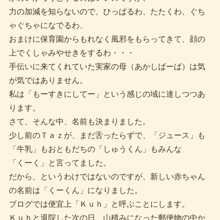
力の加減を知らないので、ひっぱるわ、たたくわ、ぐち
ゃぐちゃになでるわ、
おまけに保育園からもれなく風邪をもらってきて、顔の
上でくしゃみやせきをするわ・・・
手伝いに来てくれていた実家の母（あかしばーば）は気
が気ではありません。
私は「もーすきにしてー」という感じの域に達しつつあ
ります。
さて、そんな中、名前も決まりました。
少し前のＴａｚが、まだ舌ったらずで、「ジュース」も
「牛乳」もおともだちの「しゅうくん」もみんな
「くーく」と言ってました。
だから、というわけではないのですが、新しい赤ちゃん
の名前は「くーくん」になりました。
ブログでは便宜上「Ｋｕｈ」と呼ぶことにします。
Ｋｕｈと退院した次の日、山積みになった郵便物の中か