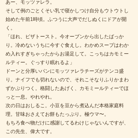
あー、モッツァレラ。
そして例のごとくそい乳で寝かしつけ自分もウトウトし
始めた午前1時頃。ふつうに大声でだしぬくにドアが開
く。
「ほれ、ピザトースト。今オーブンから出したばっか
り。冷めないうちに今すぐ食えし。わかめスープはわか
め入れすぎちゃったからお湯足して。こっちはカモミー
ルティー。ぐっすり眠れるよ」
ドーンと分厚いパンにモッツァレラチーズがテンコ盛
り。ナイフでも切れないので、それこそなりふりかまわ
ずかぶりつく。格闘したあげく、カモミールティーでほ
っと一息。やれやれ。
次の日はおしるこ。小豆を豆から煮込んだ本格家庭料
理。甘味おさえてお餅もたっぷり。極ウマ〜。
もちろ食べ物だけに感謝してるわけじゃないんですが、
この先生、偉大です。