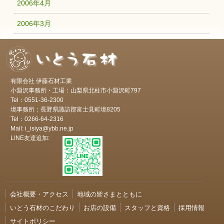
2006年4月
2006年3月
有限会社 伊藤石材工業
小淵沢事務所・工場：山梨県北杜市小淵沢町797
Tel：0551-36-2300
境事務所：長野県諏訪郡富士見町境8205
Tel：0266-64-2316
Mail: i_isiya@ybb.ne.jp
LINE友達追加:
会社概要・アクセス
地域の皆さまとともに
いとう石材のこだわり
お店の設備
スタッフと資格
採用情報
サイトポリシー